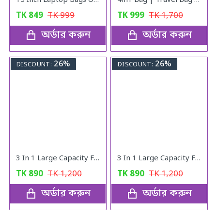
15 Inch Laptop Bags Office Documents Storage Bag Travel ( Blue )
4in1 Bag | Travel Bag | Gym Bag | Carry Shoe | V10
TK
849
TK
999
TK
999
TK
1,700
অর্ডার করুন
অর্ডার করুন
26%
26%
DISCOUNT:
DISCOUNT:
3 In 1 Large Capacity Foldable Travel Bag pink
3 In 1 Large Capacity Foldable Travel Bag
TK
890
TK
1,200
TK
890
TK
1,200
অর্ডার করুন
অর্ডার করুন