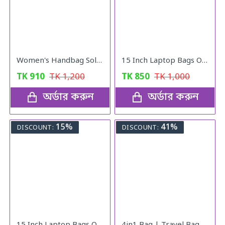
Women's Handbag Solid ( pink colour )
15 Inch Laptop Bags Office Documents Storage Bag Travel ( gray )
TK
910
TK
1,200
TK
850
TK
1,000
অর্ডার করুন
অর্ডার করুন
15%
41%
DISCOUNT:
DISCOUNT: