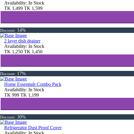
Availability:
In Stock
TK
1,499
TK
1,599
14%
Discount:
2 layer dish drainer
Availability:
In Stock
TK
1,250
TK
1,450
17%
Discount:
Home Essentials Combo Pack
Availability:
In Stock
TK
999
TK
1,199
30%
Discount:
Refrigerator Dust Proof Cover
Availability:
In Stock