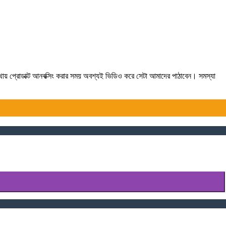
যথায় প্রোডাক্ট আনবক্সিং করার সময় অবশ্যই ভিডিও করে সেটা আমাদের পাঠাবেন। সমস্যা