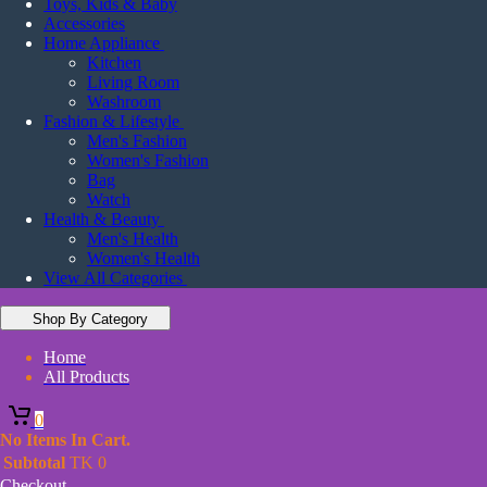
Toys, Kids & Baby
Accessories
Home Appliance
Kitchen
Living Room
Washroom
Fashion & Lifestyle
Men's Fashion
Women's Fashion
Bag
Watch
Health & Beauty
Men's Health
Women's Health
View All Categories
Shop By Category
Home
All Products
0
No Items In Cart.
Subtotal
TK
0
Checkout