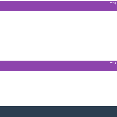
পণ্য বুঝে পেয়
পণ্য বুঝে পেয়