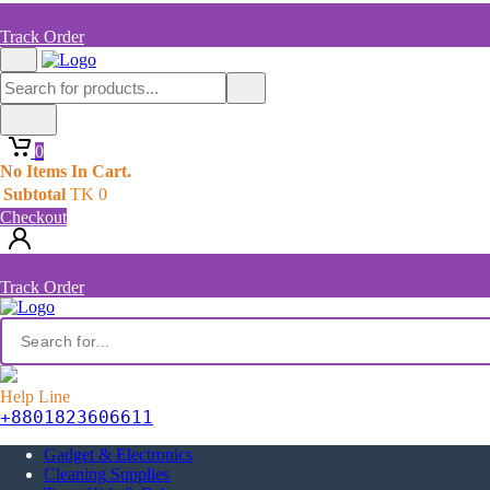
Track Order
0
No Items In Cart.
Subtotal
TK
0
Checkout
Track Order
Help Line
+8801823606611
Gadget & Electronics
Cleaning Supplies