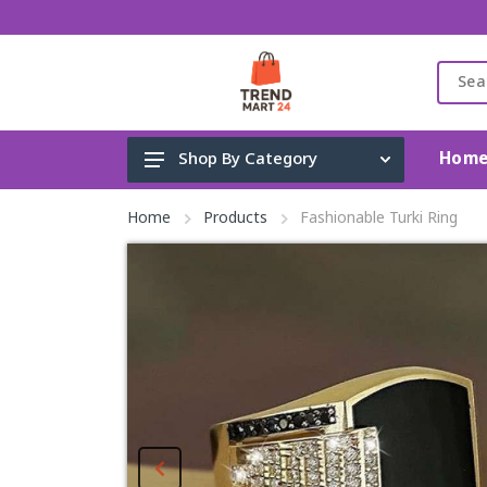
Hom
Shop By Category
Gadget & Electronics
Home
Products
Fashionable Turki Ring
Cleaning Supplies
Toys, Kids & Baby
Accessories
Home Appliance
Fashion & Lifestyle
Health & Beauty
View All Categories