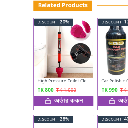
Related Products
20%
1
DISCOUNT:
DISCOUNT:
High Pressure Toilet Cleaning PUMP
Car Polish +
TK
800
TK
1,000
TK
990
TK
অর্ডার করুন
অর্
28%
4
DISCOUNT:
DISCOUNT: