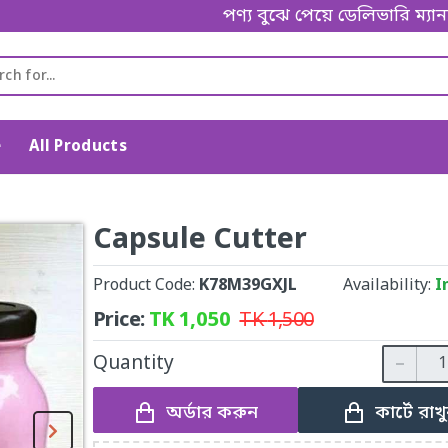
পণ্য বুঝে পেয়ে ডেলিভারি ম্যানকে পেমেন
e
All Products
Capsule Cutter
Product Code:
K78M39GXJL
Availability:
I
Price:
TK
1,050
TK
1,500
Quantity
অর্ডার করুন
কার্টে রাখ