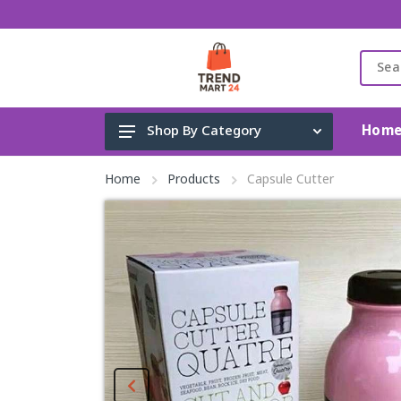
Hom
Shop By Category
Gadget & Electronics
Home
Products
Capsule Cutter
Cleaning Supplies
Toys, Kids & Baby
Accessories
Home Appliance
Fashion & Lifestyle
Health & Beauty
View All Categories