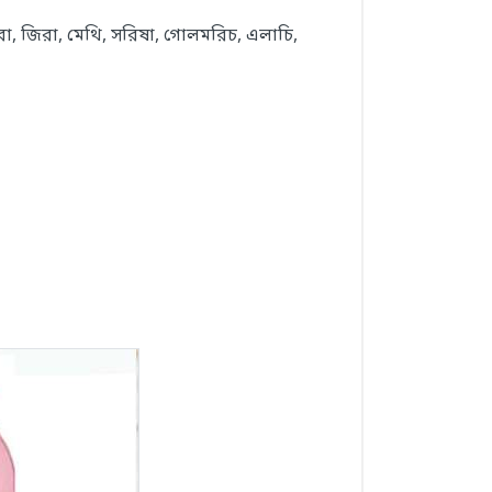
রা, জিরা, মেথি, সরিষা, গোলমরিচ, এলাচি,