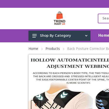
Hom
Shop By Category
Gadget & Electronics
Home
Products
Back Posture Corrector B
Cleaning Supplies
Toys, Kids & Baby
Accessories
Home Appliance
Fashion & Lifestyle
Health & Beauty
View All Categories