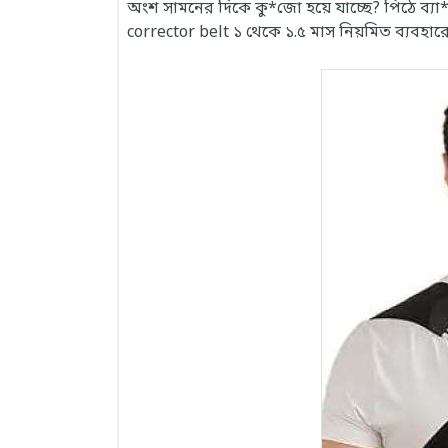
অংশ সামনের দিকে কু*জো হয়ে যাচ্ছে? পিঠে ব্য
corrector belt ১ থেকে ১.৫ মাস নিয়মিত ব্যবহারে