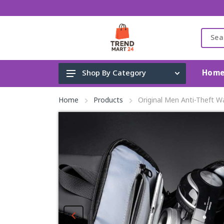
Hom
Shop By Category
Gadget & Electronics
Home
Products
Original Men Anti-Theft 
Cleaning Supplies
Toys, Kids & Baby
Accessories
Home Appliance
Fashion & Lifestyle
Health & Beauty
View All Categories