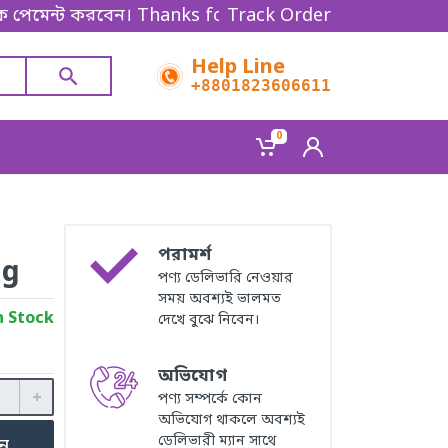
্ট করবেন। Thanks for shopping!
Track Order
Help Line
+8801823606611
0
পরামর্শ
ag
পণ্য ডেলিভারি নেওয়ার
সময় অবশ্যই ভালমত
n Stock
দেখে বুঝে নিবেন।
অভিযোগ
পণ্য সম্পর্কে কোন
অভিযোগ থাকলে অবশ্যই
ডেলিভারী ম্যান সাথে
ুন