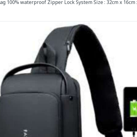
 100% waterproof Zipper Lock System Size : 32cm x 16cm 