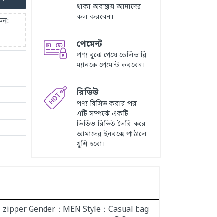
থাকা অবস্থায় আমাদের
কল করবেন।
ুন:
পেমেন্ট
পণ্য বুঝে পেয়ে ডেলিভারি
ম্যানকে পেমেন্ট করবেন।
রিভিউ
পণ্য রিসিভ করার পর
এটি সম্পর্কে একটি
ভিডিও রিভিউ তৈরি করে
আমাদের ইনবক্সে পাঠালে
খুশি হবো।
pe：zipper Gender：MEN Style：Casual bag