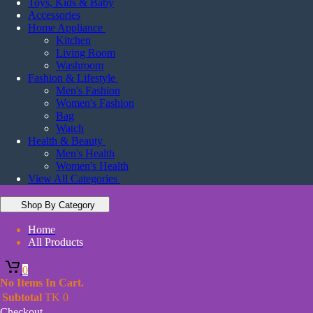
Toys, Kids & Baby
Accessories
Home Appliance
Kitchen
Living Room
Washroom
Fashion & Lifestyle
Men's Fashion
Women's Fashion
Bag
Watch
Health & Beauty
Men's Health
Women's Health
View All Categories
Shop By Category
Home
All Products
0
No Items In Cart.
Subtotal
TK
0
Checkout