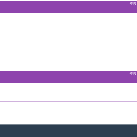
পণ্য বুঝে পেয়
পণ্য বুঝে পেয়