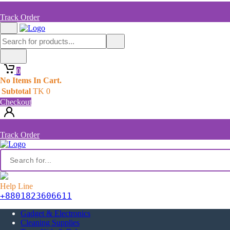
Track Order
0
No Items In Cart.
Subtotal
TK
0
Checkout
Track Order
Help Line
+8801823606611
Gadget & Electronics
Cleaning Supplies