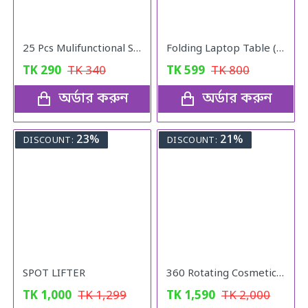
25 Pcs Mulifunctional Sunshade "Net Fixing Clip"
Folding Laptop Table (Black)
TK
290
TK
340
TK
599
TK
800
অর্ডার করুন
অর্ডার করুন
23%
21%
DISCOUNT:
DISCOUNT:
SPOT LIFTER
360 Rotating Cosmetic Organizer
TK
1,000
TK
1,299
TK
1,590
TK
2,000