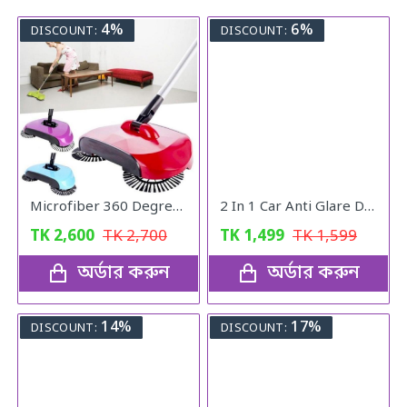
4%
6%
DISCOUNT:
DISCOUNT:
Microfiber 360 Degree Regular Rotary/Spin Mop Floor Cleaning Mop
2 In 1 Car Anti Glare Day And Night Sun visor Mirrors
TK
2,600
TK
2,700
TK
1,499
TK
1,599
অর্ডার করুন
অর্ডার করুন
14%
17%
DISCOUNT:
DISCOUNT: