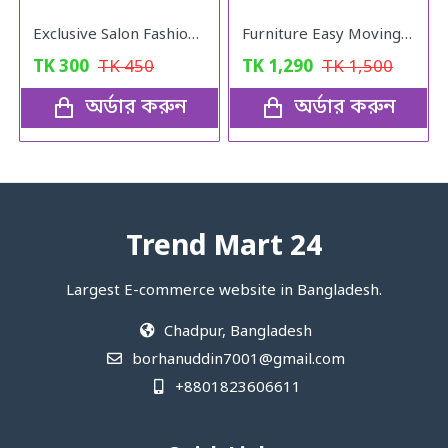
Exclusive Salon Fashion Professional Round Hair Brush
Furniture Easy Moving Tool Set, Heavy Furniture Moving & Lifting System
TK
300
TK
450
TK
1,290
TK
1,500
অর্ডার করুন
অর্ডার করুন
Trend Mart 24
Largest E-commerce website in Bangladesh.
Chadpur, Bangladesh
borhanuddin7001@gmail.com
+8801823606611