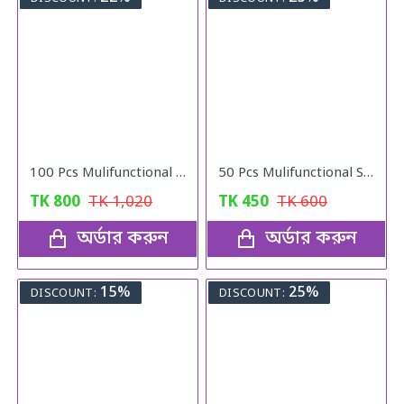
100 Pcs Mulifunctional Sunshade Net Fixing Clip
50 Pcs Mulifunctional Sunshade Net Fixing Clip
TK
800
TK
1,020
TK
450
TK
600
অর্ডার করুন
অর্ডার করুন
15%
25%
DISCOUNT:
DISCOUNT: