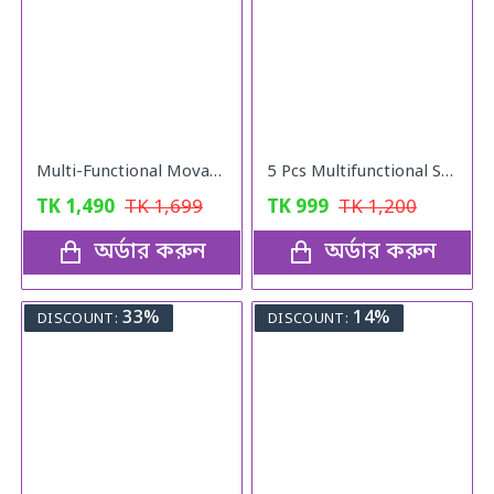
Multi-Functional Movable Adjustable Base
5 Pcs Multifunctional Stainless Steel Protect Fresh Box With Lid
TK
1,490
TK
1,699
TK
999
TK
1,200
অর্ডার করুন
অর্ডার করুন
33%
14%
DISCOUNT:
DISCOUNT: