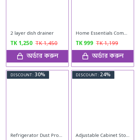
2 layer dish drainer
Home Essentials Combo Pack
TK
1,250
TK
1,450
TK
999
TK
1,199
অর্ডার করুন
অর্ডার করুন
30%
24%
DISCOUNT:
DISCOUNT:
Refrigerator Dust Proof Cover
Adjustable Cabinet Storage Divider (6pcs)