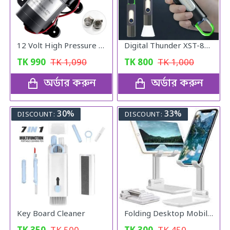
12 Volt High Pressure Full Set Water Pump
Digital Thunder XST-836, Rechargeable Waterproof Torch FlashLight
TK
990
TK
1,090
TK
800
TK
1,000
অর্ডার করুন
অর্ডার করুন
30%
33%
DISCOUNT:
DISCOUNT:
Key Board Cleaner
Folding Desktop Mobile Phone Stand