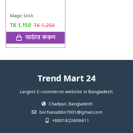
Magic Stick
TK
1,150
TK
1,250
অর্ডার করুন
Trend Mart 24
Largest E-commerce website in Bangladesh.
Chadpur, Bangladesh
borhanuddin7001@gmail.com
+8801823606611